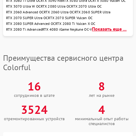
RTX 3060 Ti Ultra OC
RTX 3090 NB
RTX 3080 Ultra OC
RTX 3080 Vulcan OC
RTX 3070 Ultra W OC
RTX 2080 Ultra OC
RTX 2070 Ultra OC
RTX 2060 Advanced OC
RTX 2060 Ultra OC
RTX 2060 SUPER Ultra
RTX 2070 SUPER Ultra OC
RTX 2070 SUPER Vulcan OC
RTX 2080 SUPER Advanced OC
RTX 2080 Ti Vulcan X OC
Показать еще ...
RTX 2080 Ti Advanced
RTX 4080 iGame Neptune OC-V
Преимущества сервисного центра
Colorful
16
8
сотрудников в штате
лет на рынке
3524
4
отремонтированных устройств
минимальный опыт работы
специалистов