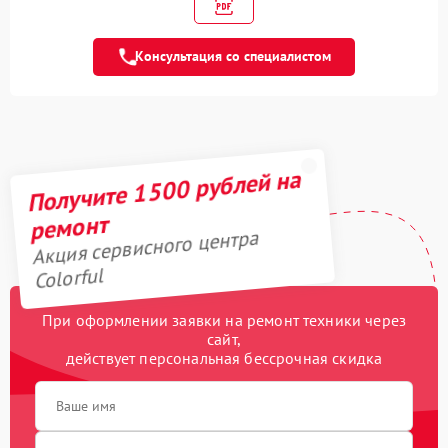
Замена чипов памяти
1900 рублей
Консультация со специалистом
Обновление/
500 рублей
Перепрошивка BIOS
Восстановление BIOS на
1000 рублей
программаторе
Получите 1500 рублей на
Техническое
обслуживание
550 рублей
ремонт
видеокарты
Акция сервисного центра
Восстановление после
Colorful
900 рублей
попадания влаги
При оформлении заявки на ремонт техники через
Замена термопасты
900 рублей
сайт,
действует персональная бессрочная скидка