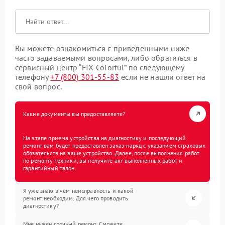
Вы можете ознакомиться с приведенными ниже
часто задаваемыми вопросами, либо обратиться в
сервисный центр “FIX-Colorful” по следующему
телефону
+7 (800) 301-55-83
если не нашли ответ на
свой вопрос.
Какие документы вы предоставляете?
На этапе приема устройства на диагностику и последующий
ремонт вам будет предоставлен заказ-наряд с указанием страховых
обязательств на ваше устройство. Далее, после выполнения работ
по ремонту техники, вы получите акт выполненных работ и
гарантийный талон.
Я уже знаю в чем неисправность и какой
ремонт необходим. Для чего проводить
диагностику?
Мне нужен срочный ремонт. Сможете